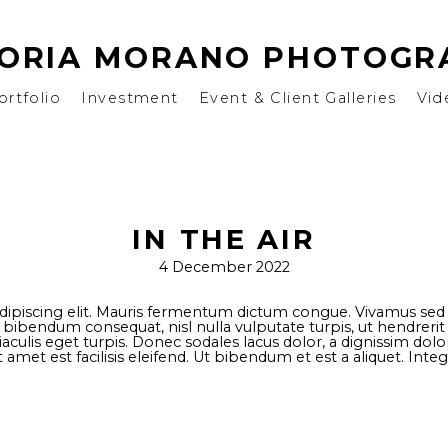
TORIA MORANO PHOTOGR
ortfolio
Investment
Event & Client Galleries
Vid
IN THE AIR
4 December 2022
ipiscing elit. Mauris fermentum dictum congue. Vivamus sed po
t bibendum consequat, nisl nulla vulputate turpis, ut hendrerit e
t, iaculis eget turpis. Donec sodales lacus dolor, a dignissim d
 amet est facilisis eleifend. Ut bibendum et est a aliquet. Inte