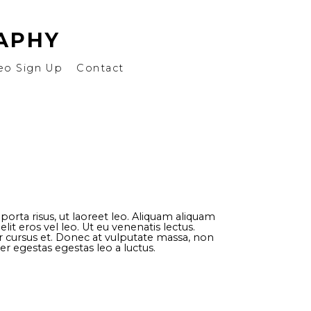
APHY
eo Sign Up
Contact
rta risus, ut laoreet leo. Aliquam aliquam
lit eros vel leo. Ut eu venenatis lectus.
olor cursus et. Donec at vulputate massa, non
ger egestas egestas leo a luctus.